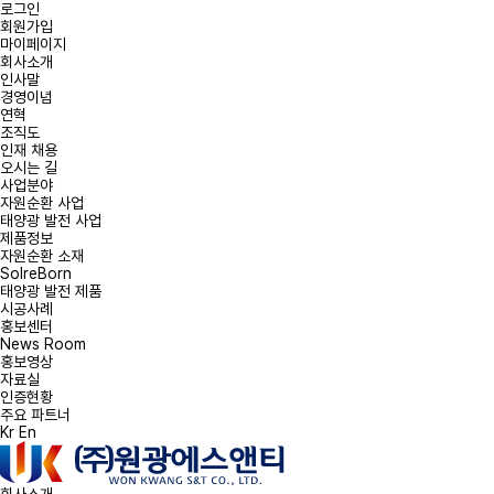
로그인
회원가입
마이페이지
회사소개
인사말
경영이념
연혁
온라인
조직도
인재 채용
오시는 길
사업분야
문의사항을 남겨주시
자원순환 사업
태양광 발전 사업
태양광 발전 및
제품정보
자원순환 소재
문의
SolreBorn
태양광 발전 제품
시공사례
홍보센터
*
문의유형
문의유
News Room
홍보영상
자료실
인증현황
*
회사명
주요 파트너
Kr
En
*
성명