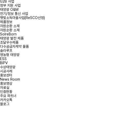
G2B 사업
정부 지원 사업
태양광 O&M
전기/정보 통신 사업
햇빛소득마을사업(ReSCO선정)
제품정보
자원순환 소재
자원순환 소재
SolreBorn
태양광 발전 제품
조달우수제품
다수공급자계약 물품
솔라루프
영농형 태양광
ESS
BIPV
수상태양광
시공사례
홍보센터
News Room
홍보영상
자료실
인증현황
주요 파트너
카카오톡
블로그