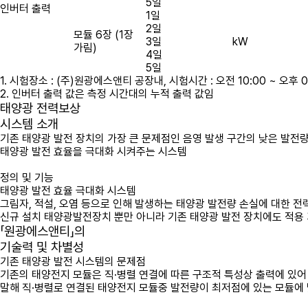
5일
인버터 출력
1일
2일
모듈 6장 (1장
3일
kW
가림)
4일
5일
1. 시험장소 : (주)원광에스앤티 공장내, 시험시간 : 오전 10:00 ~ 오후
2. 인버터 출력 값은 측정 시간대의 누적 출력 값임
태양광 전력보상
시스템 소개
기존 태양광 발전 장치의 가장 큰 문제점인 음영 발생 구간의 낮은 발전
태양광 발전 효율을 극대화 시켜주는 시스템
정의 및 기능
태양광 발전 효율 극대화 시스템
그림자, 적설, 오염 등으로 인해 발생하는 태양광 발전량 손실에 대한 전력
신규 설치 태양광발전장치 뿐만 아니라 기존 태양광 발전 장치에도 적용
「원광에스앤티」의
기술력 및 차별성
기존 태양광 발전 시스템의 문제점
기존의 태양전지 모듈은 직·병렬 연결에 따른 구조적 특성상 출력에 있어
말해 직·병렬로 연결된 태양전지 모듈중 발전량이 최저점에 있는 모듈에 