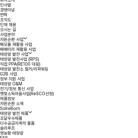
회사소개
인사말
경영이념
*
연락처
연혁
조직도
인재 채용
오시는 길
문의내용
사업분야
자원순환 사업
폐모듈 재활용 사업
폐배터리 재활용 사업
태양광 발전 사업
태양광 발전사업 (RPS)
직접 PPA(RE100 대응)
태양광 발전소 철거/리파워링
G2B 사업
정부 지원 사업
첨부파일
태양광 O&M
전기/정보 통신 사업
햇빛소득마을사업(ReSCO선정)
제품정보
개인정보처리
자원순환 소재
SolreBorn
태양광 발전 제품
조달우수제품
다수공급자계약 물품
솔라루프
영농형 태양광