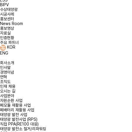
ESS
BIPV
수상태양광
시공사례
홍보센터
News Room
홍보영상
자료실
인증현황
주요 파트너
KOR
ENG
회사소개
인사말
경영이념
연혁
조직도
인재 채용
오시는 길
사업분야
자원순환 사업
폐모듈 재활용 사업
폐배터리 재활용 사업
태양광 발전 사업
태양광 발전사업 (RPS)
직접 PPA(RE100 대응)
태양광 발전소 철거/리파워링