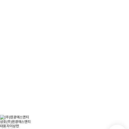
문의사항을 남겨주시면
빠른시일내에 연락을 드리겠습니다.
오시는 길
문의하기
상호
(주)원광에스앤티
대표자
이상헌