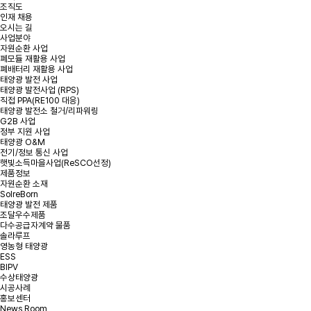
조직도
인재 채용
*
성명
오시는 길
사업분야
자원순환 사업
폐모듈 재활용 사업
*
용량
폐배터리 재활용 사업
태양광 발전 사업
태양광 발전사업 (RPS)
*
연락처
직접 PPA(RE100 대응)
태양광 발전소 철거/리파워링
G2B 사업
정부 지원 사업
*
지역 또는 주소
태양광 O&M
전기/정보 통신 사업
햇빛소득마을사업(ReSCO선정)
제품정보
문의내용
자원순환 소재
SolreBorn
태양광 발전 제품
조달우수제품
다수공급자계약 물품
솔라루프
영농형 태양광
ESS
BIPV
수상태양광
첨부파일
파일 선택
+
시공사례
홍보센터
News Room