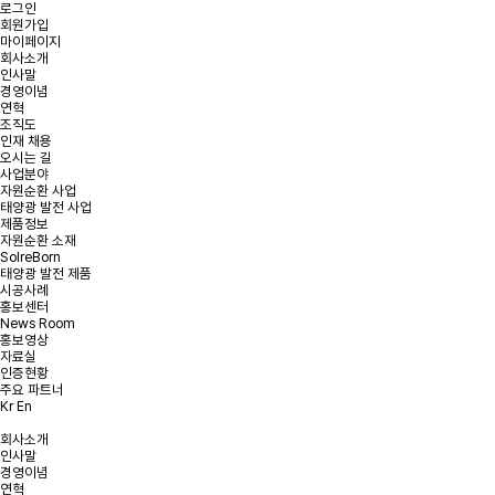
로그인
회원가입
마이페이지
회사소개
인사말
경영이념
온라인 문의
연혁
조직도
인재 채용
오시는 길
문의사항을 남겨주시면 빠른 시일내에 연락을 드리겠습니다.
사업분야
자원순환 사업
태양광 발전 사업
태양광 발전 및
태양광 폐모듈
햇빛소득마을 문의
제품정보
리파워링 문의
재활용 문의
자원순환 소재
SolreBorn
태양광 발전 제품
시공사례
홍보센터
News Room
문의유형을 선택해주세요.
*
문의유형
홍보영상
자료실
인증현황
주요 파트너
Kr
En
*
회사명
회사소개
인사말
*
이메일
경영이념
연혁