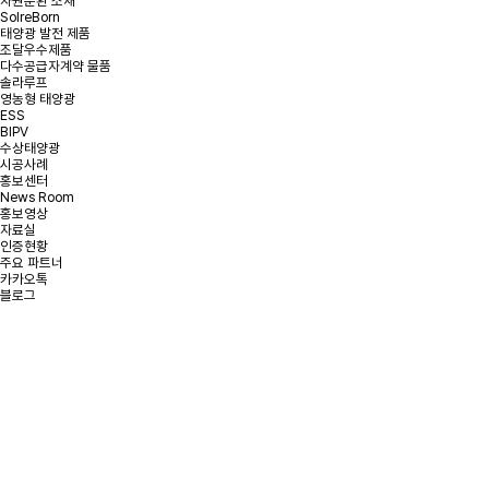
자원순환 소재
SolreBorn
태양광 발전 제품
조달우수제품
다수공급자계약 물품
솔라루프
영농형 태양광
ESS
BIPV
수상태양광
시공사례
홍보센터
News Room
홍보영상
자료실
인증현황
주요 파트너
카카오톡
블로그