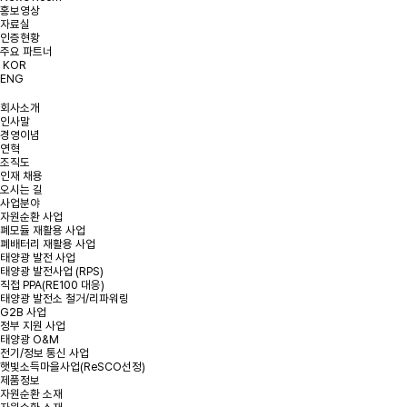
홍보영상
개인정보처리방침에 동의합니다.
약관 확인하기
자료실
인증현황
주요 파트너
KOR
ENG
회사소개
인사말
경영이념
연혁
조직도
인재 채용
오시는 길
사업분야
자원순환 사업
폐모듈 재활용 사업
폐배터리 재활용 사업
태양광 발전 사업
태양광 발전사업 (RPS)
직접 PPA(RE100 대응)
태양광 발전소 철거/리파워링
G2B 사업
정부 지원 사업
태양광 O&M
전기/정보 통신 사업
햇빛소득마을사업(ReSCO선정)
제품정보
자원순환 소재