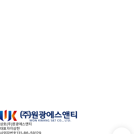
문의사항을 남겨주시면
빠른시일내에 연락을 드리겠습니다.
오시는 길
문의하기
상호
(주)원광에스앤티
대표자
이상헌
사업자번호
131-86-59129