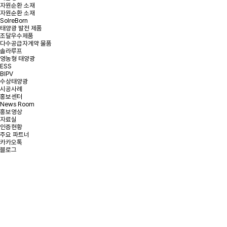
자원순환 소재
자원순환 소재
SolreBorn
태양광 발전 제품
조달우수제품
다수공급자계약 물품
솔라루프
영농형 태양광
ESS
BIPV
수상태양광
시공사례
홍보센터
News Room
홍보영상
자료실
인증현황
주요 파트너
카카오톡
블로그