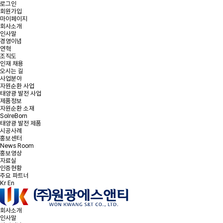
로그인
회원가입
마이페이지
회사소개
인사말
경영이념
온라인 문의
연혁
조직도
인재 채용
오시는 길
문의사항을 남겨주시면 빠른 시일내에 연락을 드리겠습니다.
사업분야
자원순환 사업
태양광 발전 사업
태양광 발전 및
태양광 폐모듈
햇빛소득마을 문의
제품정보
리파워링 문의
재활용 문의
자원순환 소재
SolreBorn
태양광 발전 제품
시공사례
홍보센터
News Room
문의유형을 선택해주세요.
*
문의유형
홍보영상
자료실
인증현황
주요 파트너
Kr
En
*
회사명
회사소개
*
이메일
인사말