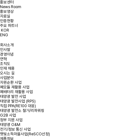
홍보센터
개인정보처리방침에 동의합니다.
약관 확인하기
News Room
홍보영상
자료실
인증현황
주요 파트너
KOR
ENG
회사소개
인사말
경영이념
연혁
조직도
인재 채용
오시는 길
사업분야
자원순환 사업
폐모듈 재활용 사업
폐배터리 재활용 사업
태양광 발전 사업
태양광 발전사업 (RPS)
직접 PPA(RE100 대응)
태양광 발전소 철거/리파워링
G2B 사업
정부 지원 사업
태양광 O&M
전기/정보 통신 사업
햇빛소득마을사업(ReSCO선정)
제품정보