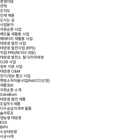
경영이념
연혁
*
성명
조직도
인재 채용
오시는 길
사업분야
*
용량
자원순환 사업
폐모듈 재활용 사업
폐배터리 재활용 사업
태양광 발전 사업
*
연락처
태양광 발전사업 (RPS)
직접 PPA(RE100 대응)
태양광 발전소 철거/리파워링
*
지역 또는 주소
G2B 사업
정부 지원 사업
태양광 O&M
전기/정보 통신 사업
문의내용
햇빛소득마을사업(ReSCO선정)
제품정보
자원순환 소재
SolreBorn
태양광 발전 제품
조달우수제품
다수공급자계약 물품
솔라루프
영농형 태양광
ESS
첨부파일
파일 선택
+
BIPV
수상태양광
시공사례