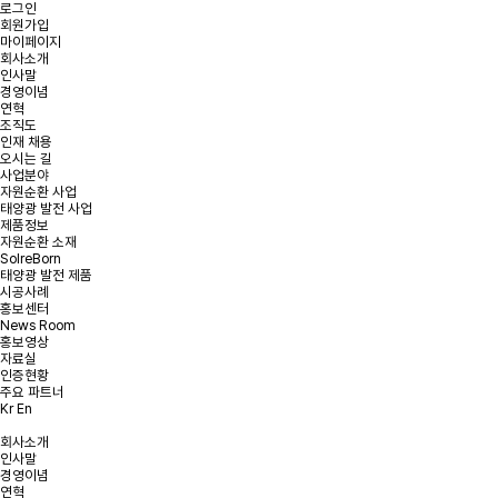
로그인
회원가입
마이페이지
회사소개
인사말
경영이념
온라인 문의
연혁
조직도
인재 채용
오시는 길
문의사항을 남겨주시면 빠른 시일내에 연락을 드리겠습니다.
사업분야
자원순환 사업
태양광 발전 사업
태양광 발전 및
태양광 폐모듈
햇빛소득마을 문의
제품정보
리파워링 문의
재활용 문의
자원순환 소재
SolreBorn
태양광 발전 제품
시공사례
홍보센터
News Room
문의유형을 선택해주세요.
*
문의유형
홍보영상
자료실
인증현황
주요 파트너
Kr
En
*
회사명
회사소개
인사말
*
이메일
경영이념
연혁