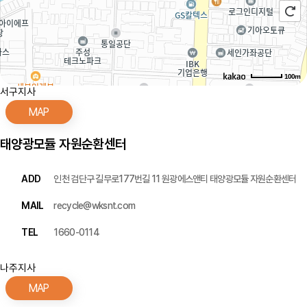
100m
서구지사
로드뷰
길찾기
지도 크게 보기
MAP
주소
인천 서해구 봉수대로183번길 12-1
태양광모듈 자원순환센터
전화
032-715-5885
ADD
인천 검단구 길무로177번길 11 원광에스앤티 태양광모듈 자원순환센터
MAIL
recycle@wksnt.com
TEL
1660-0114
나주지사
MAP