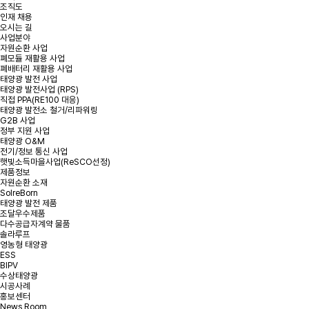
조직도
인재 채용
*
성명
오시는 길
사업분야
자원순환 사업
폐모듈 재활용 사업
*
용량
폐배터리 재활용 사업
태양광 발전 사업
태양광 발전사업 (RPS)
*
연락처
직접 PPA(RE100 대응)
태양광 발전소 철거/리파워링
G2B 사업
정부 지원 사업
*
지역 또는 주소
태양광 O&M
전기/정보 통신 사업
햇빛소득마을사업(ReSCO선정)
제품정보
문의내용
자원순환 소재
SolreBorn
태양광 발전 제품
조달우수제품
다수공급자계약 물품
솔라루프
영농형 태양광
ESS
BIPV
수상태양광
첨부파일
파일 선택
+
시공사례
홍보센터
News Room