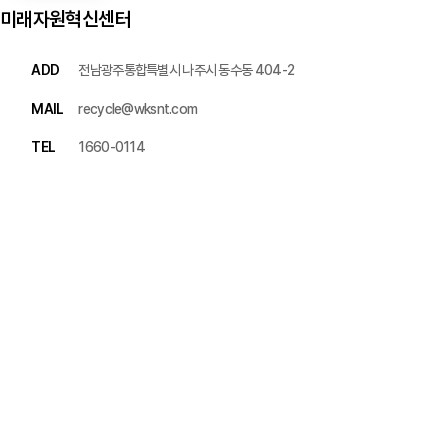
인천 검단구 길무로177번길 11
미래자원혁신센터
ADD
전남광주통합특별시 나주시 동수동 404-2
MAIL
recycle@wksnt.com
TEL
1660-0114
100m
길찾기
전남광주통합특별시 나주시 동수동 404-2
주소
인천 검단구 길무로177번길 11
전화
-
문의사항을 남겨주시면