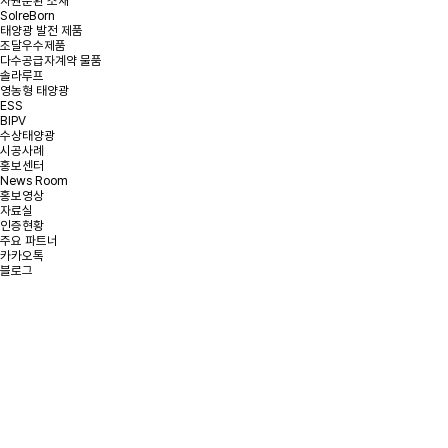
자원순환 소재
SolreBorn
태양광 발전 제품
조달우수제품
다수공급자계약 물품
솔라루프
영농형 태양광
ESS
BIPV
수상태양광
시공사례
홍보센터
News Room
홍보영상
자료실
인증현황
주요 파트너
카카오톡
블로그