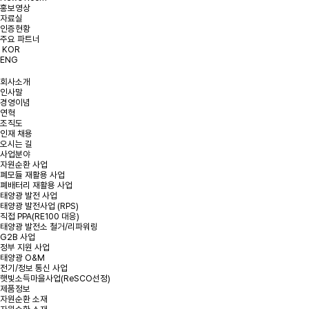
홍보영상
개인정보처리방침에 동의합니다.
약관 확인하기
자료실
인증현황
주요 파트너
KOR
ENG
회사소개
인사말
경영이념
연혁
조직도
인재 채용
오시는 길
사업분야
자원순환 사업
폐모듈 재활용 사업
폐배터리 재활용 사업
태양광 발전 사업
태양광 발전사업 (RPS)
직접 PPA(RE100 대응)
태양광 발전소 철거/리파워링
G2B 사업
정부 지원 사업
태양광 O&M
전기/정보 통신 사업
햇빛소득마을사업(ReSCO선정)
제품정보
자원순환 소재